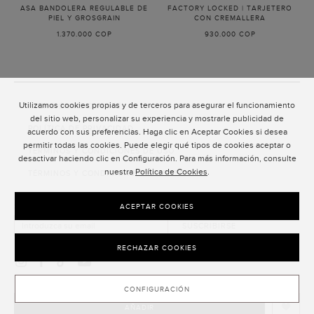
ASA BANDOLERA REGULABLE DE
FACTORY LOCKED | TARJETERO
PIEL Y GROSGRAIN
-
CON CREMALLERA
-
BLANCO/MARRÓN
COGNAC
1.370.000 COP
930.000 COP
Utilizamos cookies propias y de terceros para asegurar el funcionamiento
ATENCIÓN AL CLIENTE
del sitio web, personalizar su experiencia y mostrarle publicidad de
POLÍTICA DE PRIVACIDAD
acuerdo con sus preferencias. Haga clic en Aceptar Cookies si desea
permitir todas las cookies. Puede elegir qué tipos de cookies aceptar o
TÉRMINOS Y CONDICIONES DE USO
desactivar haciendo clic en Configuración. Para más información, consulte
nuestra
Política de Cookies
.
TÉRMINOS Y CONDICIONES DE VENTA
SUSCRIPCIÓN AL NEWSLETTER
ACEPTAR COOKIES
SUSCRIBIRSE
RECHAZAR COOKIES
CONFIGURACIÓN
AÑADIR
CLOSE