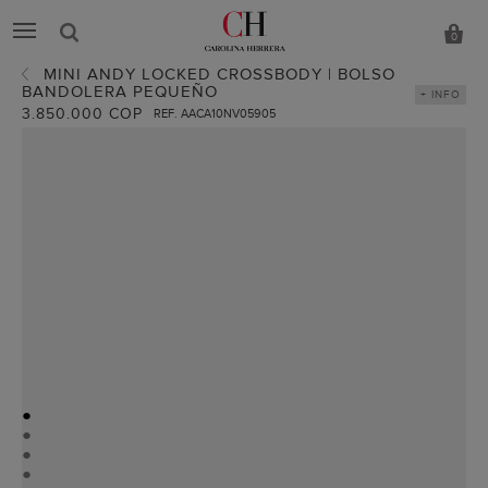
0
MINI ANDY LOCKED CROSSBODY | BOLSO
BANDOLERA PEQUEÑO
+ INFO
3.850.000 COP
REF. AACA10NV05905
●
●
●
●