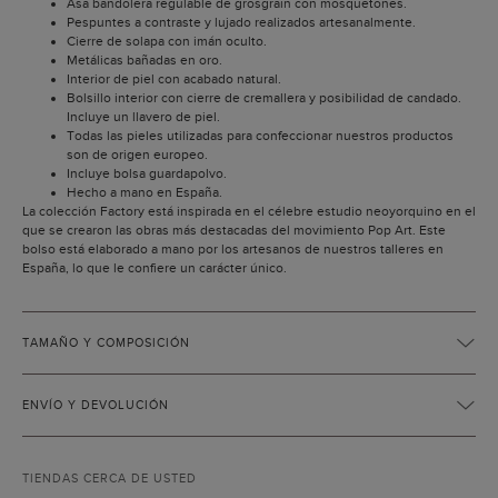
Asa bandolera regulable de grosgrain con mosquetones.
Pespuntes a contraste y lujado realizados artesanalmente.
Cierre de solapa con imán oculto.
Metálicas bañadas en oro.
Interior de piel con acabado natural.
Bolsillo interior con cierre de cremallera y posibilidad de candado.
Incluye un llavero de piel.
Todas las pieles utilizadas para confeccionar nuestros productos
son de origen europeo.
Incluye bolsa guardapolvo.
Hecho a mano en España.
La colección Factory está inspirada en el célebre estudio neoyorquino en el
que se crearon las obras más destacadas del movimiento Pop Art. Este
bolso está elaborado a mano por los artesanos de nuestros talleres en
España, lo que le confiere un carácter único.
TAMAÑO Y COMPOSICIÓN
ENVÍO Y DEVOLUCIÓN
TIENDAS CERCA DE USTED