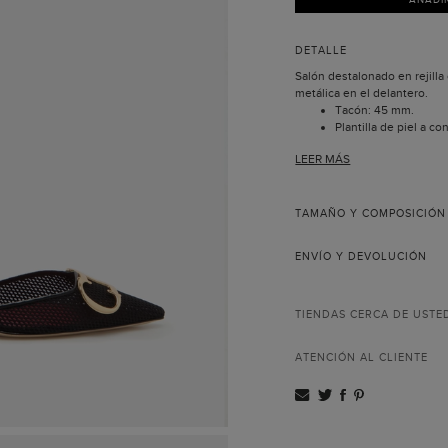
DETALLE
Salón destalonado en rejilla c
metálica en el delantero.
Tacón: 45 mm.
Plantilla de piel a co
Suela de piel.
LEER MÁS
Incluye bolsa guarda
La colección Initials Insignia
diseñado con motivo del ani
Herrera, que recrea las inici
TAMAÑO Y COMPOSICIÓN
tridimensional. La pieza qu
salones desarrolla este mis
ENVÍO Y DEVOLUCIÓN
colección.
TIENDAS CERCA DE USTE
ATENCIÓN AL CLIENTE