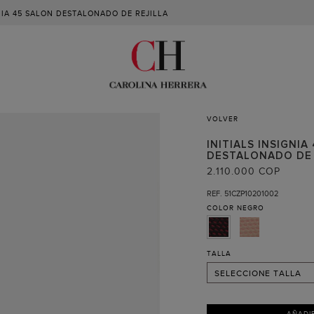
GNIA 45 SALON DESTALONADO DE REJILLA
VOLVER
35 (RECIBIR AVISO )
INITIALS INSIGNIA
36
DESTALONADO DE 
2.110.000 COP
37
REF. 51CZP10201002
38
COLOR
NEGRO
39
40
TALLA
41
SELECCIONE TALLA
AÑADI