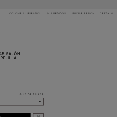
COLOMBIA | ESPAÑOL
MIS PEDIDOS
INICIAR SESIÓN
CESTA: 0
 45 SALÓN
REJILLA
GUÍA DE TALLAS
R