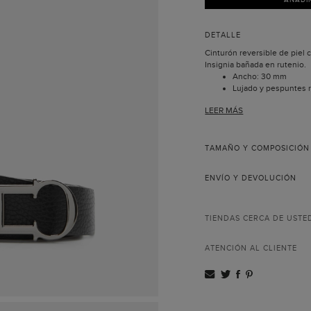
DETALLE
Cinturón reversible de piel co
Insignia bañada en rutenio.
Ancho: 30 mm
Lujado y pespuntes 
Incluye caja con las i
LEER MÁS
La colección Insignia nace a
con motivo del 35 aniversar
recrea las iniciales de Carol
hebilla de este exclusivo ci
TAMAÑO Y COMPOSICIÓN
concepto y completa la cole
ENVÍO Y DEVOLUCIÓN
TIENDAS CERCA DE USTE
ATENCIÓN AL CLIENTE