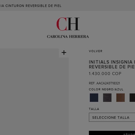
NIA CINTURON REVERSIBLE DE PIEL
+
VOLVER
INITIALS INSIGNIA
REVERSIBLE DE PI
90
1.430.000 COP
95
REF. AACA243T18321
COLOR
NEGRO/AZUL
100
105
110
TALLA
SELECCIONE TALLA
AÑADI