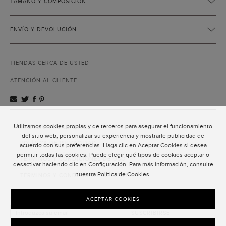
TAMAÑO Y COMPOSICIÓN
ENVÍO Y DEVOLUCIÓN
TIENDAS CERCA DE USTED
ATENCIÓN AL CLIENTE
Utilizamos cookies propias y de terceros para asegurar el funcionamiento
ATENCIÓN AL CLIENTE
del sitio web, personalizar su experiencia y mostrarle publicidad de
POLÍTICA DE PRIVACIDAD
acuerdo con sus preferencias. Haga clic en Aceptar Cookies si desea
permitir todas las cookies. Puede elegir qué tipos de cookies aceptar o
TÉRMINOS Y CONDICIONES DE USO
desactivar haciendo clic en Configuración. Para más información, consulte
nuestra
Política de Cookies
.
TÉRMINOS Y CONDICIONES DE VENTA
SUSCRIPCIÓN AL NEWSLETTER
ACEPTAR COOKIES
SUSCRIBIRSE