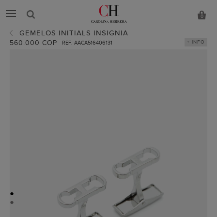
0
GEMELOS INITIALS INSIGNIA
560.000 COP
+ INFO
REF. AACA516406131
●
●