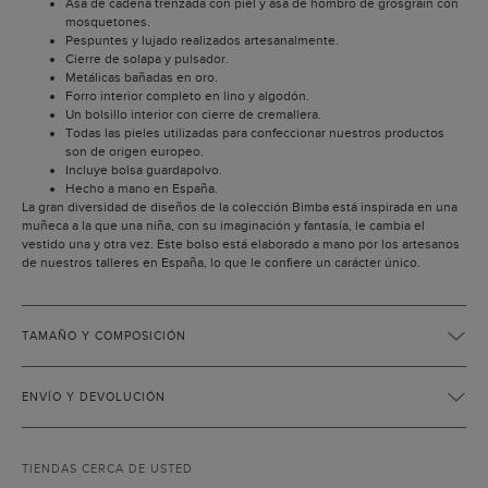
Asa de cadena trenzada con piel y asa de hombro de grosgrain con
mosquetones.
Pespuntes y lujado realizados artesanalmente.
Cierre de solapa y pulsador.
Metálicas bañadas en oro.
Forro interior completo en lino y algodón.
Un bolsillo interior con cierre de cremallera.
Todas las pieles utilizadas para confeccionar nuestros productos
son de origen europeo.
Incluye bolsa guardapolvo.
Hecho a mano en España.
La gran diversidad de diseños de la colección Bimba está inspirada en una
muñeca a la que una niña, con su imaginación y fantasía, le cambia el
vestido una y otra vez. Este bolso está elaborado a mano por los artesanos
de nuestros talleres en España, lo que le confiere un carácter único.
TAMAÑO Y COMPOSICIÓN
ENVÍO Y DEVOLUCIÓN
TIENDAS CERCA DE USTED