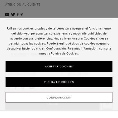
ATENCIÓN AL CLIENTE
Utilizamos cookies propias y de terceros para asegurar el funcionamiento
ATENCIÓN AL CLIENTE
del sitio web, personalizar su experiencia y mostrarle publicidad de
POLÍTICA DE PRIVACIDAD
acuerdo con sus preferencias. Haga clic en Aceptar Cookies si desea
permitir todas las cookies. Puede elegir qué tipos de cookies aceptar o
TÉRMINOS Y CONDICIONES DE USO
desactivar haciendo clic en Configuración. Para más información, consulte
nuestra
Política de Cookies
.
TÉRMINOS Y CONDICIONES DE VENTA
SUSCRIPCIÓN AL NEWSLETTER
ACEPTAR COOKIES
SUSCRIBIRSE
RECHAZAR COOKIES
CONFIGURACIÓN
AÑADIR
CLOSE