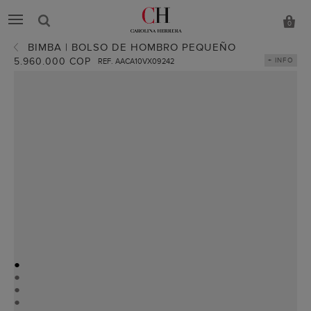
0
BIMBA | BOLSO DE HOMBRO PEQUEÑO
5.960.000 COP
+ INFO
REF. AACA10VX09242
●
●
●
●