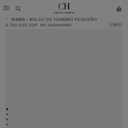
0
BIMBA | BOLSO DE HOMBRO PEQUEÑO
6.700.000 COP
+ INFO
REF. AACA10VX08657
●
●
●
●