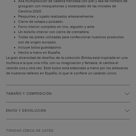
Asa multiposición de cadena trenzada con piel y asa de hombro de
grosgrain con mosquetones y estampado de las iniciales de
Carolina 2020.
Pespuntes y lujado realizados artesanalmente.
Cierre de solapa y pulsador.
Forro interior completo en lino, algodón y ante.
Un bolsillo interior con cierre de cremallera.
Todas las pieles utilizadas para confeccionar nuestros productos
son de origen europeo.
Incluye bolsa guardapolvo.
Hecho a mano en España.
La gran diversidad de diseños de la colección Bimba está inspirada en una
muñeca a la que una niña, con su imaginación y fantasía, le cambia el
vestido una y otra vez. Este bolso está elaborado a mano por los artesanos
de nuestros talleres en España, lo que le confiere un carácter único.
TAMAÑO Y COMPOSICIÓN
ENVÍO Y DEVOLUCIÓN
TIENDAS CERCA DE USTED