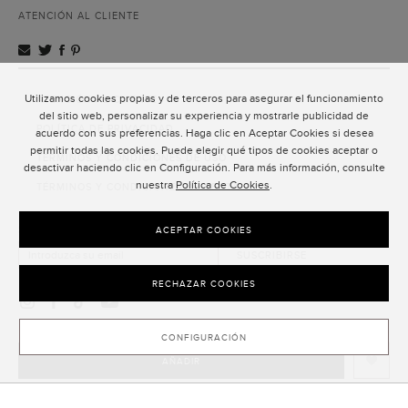
ATENCIÓN AL CLIENTE
Utilizamos cookies propias y de terceros para asegurar el funcionamiento
ATENCIÓN AL CLIENTE
del sitio web, personalizar su experiencia y mostrarle publicidad de
POLÍTICA DE PRIVACIDAD
acuerdo con sus preferencias. Haga clic en Aceptar Cookies si desea
permitir todas las cookies. Puede elegir qué tipos de cookies aceptar o
TÉRMINOS Y CONDICIONES DE USO
desactivar haciendo clic en Configuración. Para más información, consulte
nuestra
Política de Cookies
.
TÉRMINOS Y CONDICIONES DE VENTA
SUSCRIPCIÓN AL NEWSLETTER
ACEPTAR COOKIES
SUSCRIBIRSE
RECHAZAR COOKIES
CONFIGURACIÓN
AÑADIR
CLOSE