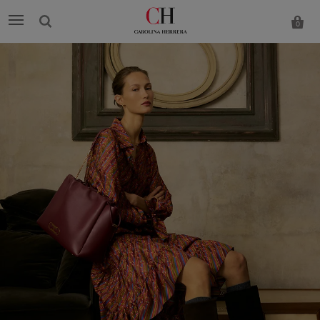
0
Carolina
Herrera