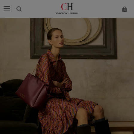
0
Carolina
Herrera