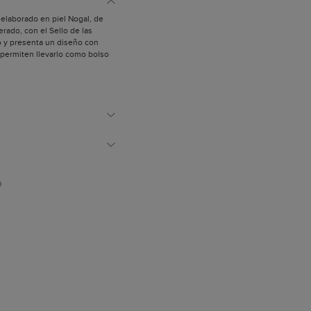
 elaborado en piel Nogal, de
rado, con el Sello de las
do y presenta un diseño con
 permiten llevarlo como bolso
bro.
una de hombro regulable con
 contraste realizados
ado y cremallera. Incluye un
 oro chiaro.
acabado natural.
cierre de cremallera y
do.
D
izadas para confeccionar
son de origen europeo.
polvo.
paña.
spirada en el célebre estudio
earon las obras más
op Art. Este bolso está
tesanos de nuestros talleres en
n carácter único.