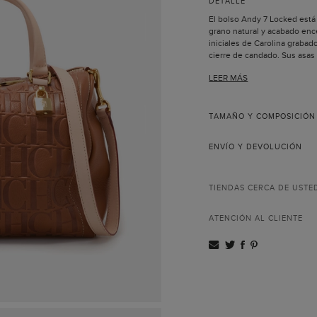
DETALLE
El bolso Andy 7 Locked está
grano natural y acabado ence
iniciales de Carolina graba
cierre de candado. Sus asas
de mano, de codo o de hom
LEER MÁS
Dos asas de mano y 
mosquetones.
Pespuntes y lujado a
artesanalmente.
TAMAÑO Y COMPOSICIÓN
Cierre mediante cand
llavero de piel.
ENVÍO Y DEVOLUCIÓN
Metálicas bañadas en
Interior de piel con 
Bolsillo interior con 
posibilidad de canda
TIENDAS CERCA DE USTE
Todas las pieles util
nuestros productos 
ATENCIÓN AL CLIENTE
Incluye bolsa guarda
Hecho a mano en Es
La colección Factory está in
neoyorquino en el que se cr
destacadas del movimiento P
elaborado a mano por los ar
España, lo que le confiere u