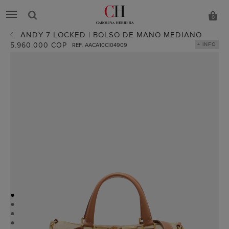
0
ANDY 7 LOCKED | BOLSO DE MANO MEDIANO
5.960.000 COP
+ INFO
REF. AACA10CI04909
●
●
●
●