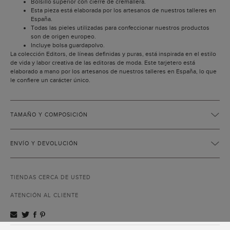
Bolsillo superior con cierre de cremallera.
Esta pieza está elaborada por los artesanos de nuestros talleres en
España.
Todas las pieles utilizadas para confeccionar nuestros productos
son de origen europeo.
Incluye bolsa guardapolvo.
La colección Editors, de líneas definidas y puras, está inspirada en el estilo
de vida y labor creativa de las editoras de moda. Este tarjetero está
elaborado a mano por los artesanos de nuestros talleres en España, lo que
le confiere un carácter único.
TAMAÑO Y COMPOSICIÓN
ENVÍO Y DEVOLUCIÓN
TIENDAS CERCA DE USTED
ATENCIÓN AL CLIENTE