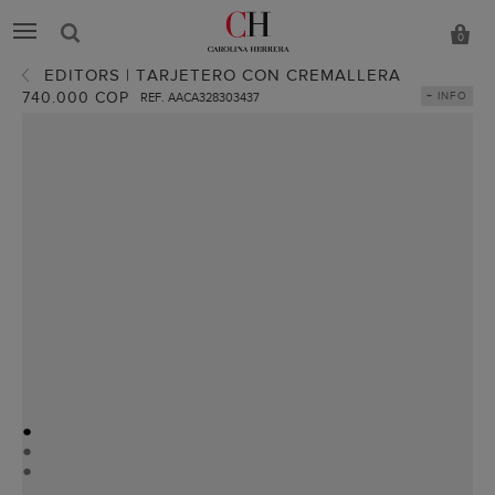
0
EDITORS | TARJETERO CON CREMALLERA
740.000 COP
+ INFO
REF. AACA328303437
●
●
●