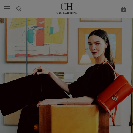
0
Carolina
Herrera