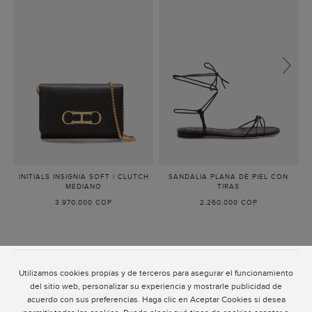
INITIALS INSIGNIA SOFT | CLUTCH
SANDALIA PLANA DE PIEL CON
MEDIANO
-
TIRAS
-
NEGRO
NEGRO
3.970.000 COP
2.260.000 COP
Utilizamos cookies propias y de terceros para asegurar el funcionamiento
ATENCIÓN AL CLIENTE
del sitio web, personalizar su experiencia y mostrarle publicidad de
POLÍTICA DE PRIVACIDAD
acuerdo con sus preferencias. Haga clic en Aceptar Cookies si desea