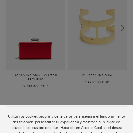
SCALA INSIGNIA | CLUTCH
PULSERA INSIGNIA
-
PEQUEÑO
-
ORO
1.490.000 COP
ROJO
2.730.000 COP
Utilizamos cookies propias y de terceros para asegurar el funcionamiento
ATENCIÓN AL CLIENTE
del sitio web, personalizar su experiencia y mostrarle publicidad de
POLÍTICA DE PRIVACIDAD
acuerdo con sus preferencias. Haga clic en Aceptar Cookies si desea