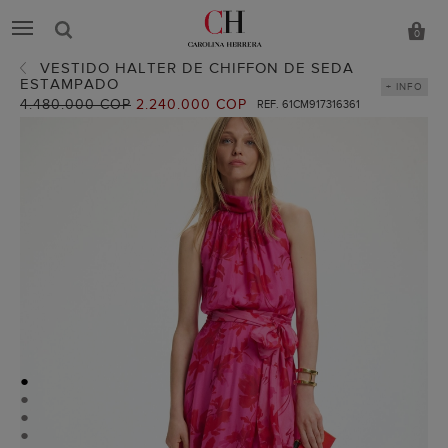
0
VESTIDO HALTER DE CHIFFON DE SEDA
ESTAMPADO
+ INFO
Precio
4.480.000 COP
Precio
2.240.000 COP
REF. 61CM917316361
anterior:
actual:
●
●
●
●