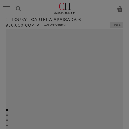
0
TOUKY | CARTERA APAISADA 6
930.000 COP
+ INFO
REF. AACA327208361
●
●
●
●