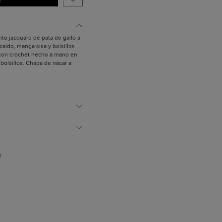
to jacquard de pata de gallo a
aído, manga sisa y bolsillos
 con crochet hecho a mano en
 bolsillos. Chapa de nácar a
olina en un bolsillo. Puede
a conjunto.
 mide 1,79 m.
D