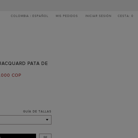
COLOMBIA | ESPAÑOL
MIS PEDIDOS
INICIAR SESIÓN
CESTA: 0
 JACQUARD PATA DE
IO
2.000 COP
AL:
GUÍA DE TALLAS
R