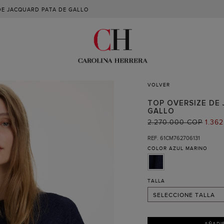
DE JACQUARD PATA DE GALLO
VOLVER
TOP OVERSIZE DE
GALLO
PRECIO
2.270.000 COP
PREC
1.36
ANTERIOR:
ACTU
XS (RECIBIR AVISO )
REF. 61CM762706131
COLOR
AZUL MARINO
S
M
L
TALLA
SELECCIONE TALLA
AÑADI