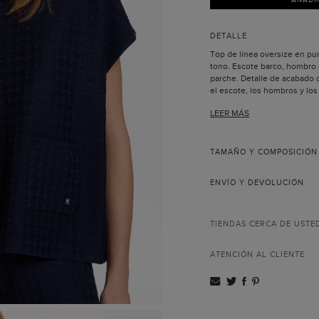
DETALLE
Top de línea oversize en pun
tono. Escote barco, hombro c
parche. Detalle de acabado
el escote, los hombros y los
tono con las iniciales de Car
LEER MÁS
combinarlo con el pantalón 
La modelo lleva una talla S y
TAMAÑO Y COMPOSICIÓN
ENVÍO Y DEVOLUCIÓN
TIENDAS CERCA DE USTE
ATENCIÓN AL CLIENTE