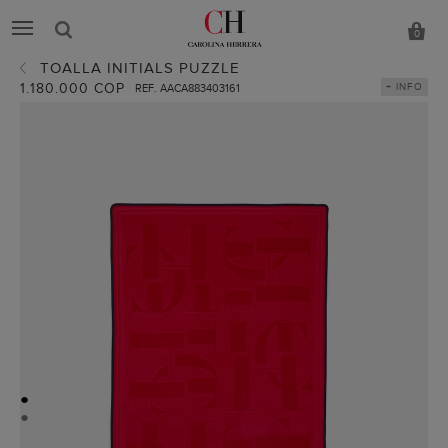
0
TOALLA INITIALS PUZZLE
1.180.000 COP
+ INFO
REF. AACA883403161
●
●