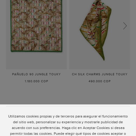
PAÑUELO 90 JUNGLE TOUKY
-
CH SILK CHARMS JUNGLE TOUKY
-
MULTICOLOR
VERD
1.180.000 COP
490.000 COP
Utilizamos cookies propias y de terceros para asegurar el funcionamiento
ATENCIÓN AL CLIENTE
del sitio web, personalizar su experiencia y mostrarle publicidad de
POLÍTICA DE PRIVACIDAD
acuerdo con sus preferencias. Haga clic en Aceptar Cookies si desea
permitir todas las cookies. Puede elegir qué tipos de cookies aceptar o
TÉRMINOS Y CONDICIONES DE USO