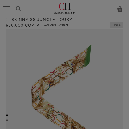
0
SKINNY 86 JUNGLE TOUKY
630.000 COP
+ INFO
REF. AACA63F503071
●
●