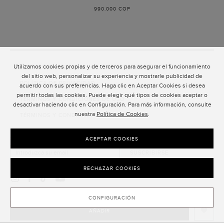
BORGOÑA
990.000 COP
Utilizamos cookies propias y de terceros para asegurar el funcionamiento
ATENCIÓN AL CLIENTE
del sitio web, personalizar su experiencia y mostrarle publicidad de
POLÍTICA DE PRIVACIDAD
acuerdo con sus preferencias. Haga clic en Aceptar Cookies si desea
permitir todas las cookies. Puede elegir qué tipos de cookies aceptar o
TÉRMINOS Y CONDICIONES DE USO
desactivar haciendo clic en Configuración. Para más información, consulte
nuestra
Política de Cookies
.
TÉRMINOS Y CONDICIONES DE VENTA
SUSCRIPCIÓN AL NEWSLETTER
ACEPTAR COOKIES
SUSCRIBIRSE
RECHAZAR COOKIES
CONFIGURACIÓN
AÑADIR
CLOSE