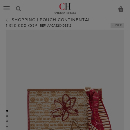
0
SHOPPING | POUCH CONTINENTAL
1.320.000 COP
+ INFO
REF. AACA32X408312
●
●
●
●