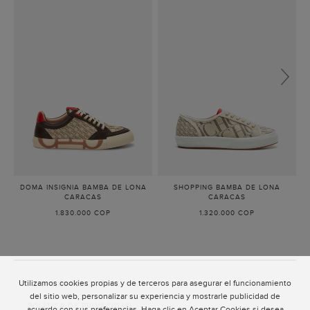
DOMA INSIGNIA BAMBA DE LONA
SHOPPING BAMBA DE LONA
CARACAS
-
CARACAS
-
BEIGE
CARACAS
1.830.000 COP
1.320.000 COP
Utilizamos cookies propias y de terceros para asegurar el funcionamiento
ATENCIÓN AL CLIENTE
del sitio web, personalizar su experiencia y mostrarle publicidad de
POLÍTICA DE PRIVACIDAD
acuerdo con sus preferencias. Haga clic en Aceptar Cookies si desea