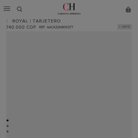
0
ROYAL | TARJETERO
740.000 COP
+ INFO
REF. AACA32N809377
●
●
●