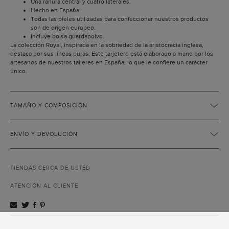
Una ranura central y cuatro laterales.
Hecho en España.
Todas las pieles utilizadas para confeccionar nuestros productos
son de origen europeo.
Incluye bolsa guardapolvo.
La colección Royal, inspirada en la sobriedad de la aristocracia inglesa,
destaca por sus líneas puras. Este tarjetero está elaborado a mano por los
artesanos de nuestros talleres en España, lo que le confiere un carácter
único.
TAMAÑO Y COMPOSICIÓN
ENVÍO Y DEVOLUCIÓN
TIENDAS CERCA DE USTED
ATENCIÓN AL CLIENTE