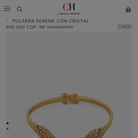
0
PULSERA SERENE CON CRISTAL
930.000 COP
+ INFO
REF. AACA08V008176
●
●