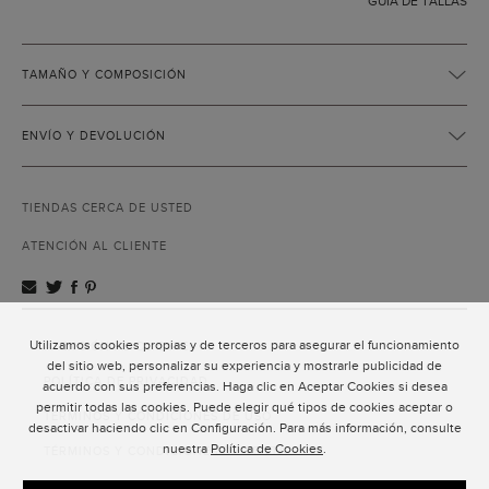
GUÍA DE TALLAS
TAMAÑO Y COMPOSICIÓN
ENVÍO Y DEVOLUCIÓN
TIENDAS CERCA DE USTED
ATENCIÓN AL CLIENTE
Utilizamos cookies propias y de terceros para asegurar el funcionamiento
ATENCIÓN AL CLIENTE
del sitio web, personalizar su experiencia y mostrarle publicidad de
POLÍTICA DE PRIVACIDAD
acuerdo con sus preferencias. Haga clic en Aceptar Cookies si desea
permitir todas las cookies. Puede elegir qué tipos de cookies aceptar o
TÉRMINOS Y CONDICIONES DE USO
desactivar haciendo clic en Configuración. Para más información, consulte
nuestra
Política de Cookies
.
TÉRMINOS Y CONDICIONES DE VENTA