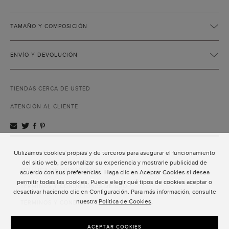
TAMAÑO Y COMPOSICIÓN
ENVÍO Y DEVOLUCIÓN
TIENDAS CERCA DE USTED
ATENCIÓN AL CLIENTE
Utilizamos cookies propias y de terceros para asegurar el funcionamiento
ATENCIÓN AL CLIENTE
del sitio web, personalizar su experiencia y mostrarle publicidad de
POLÍTICA DE PRIVACIDAD
acuerdo con sus preferencias. Haga clic en Aceptar Cookies si desea
permitir todas las cookies. Puede elegir qué tipos de cookies aceptar o
TÉRMINOS Y CONDICIONES DE USO
desactivar haciendo clic en Configuración. Para más información, consulte
nuestra
Política de Cookies
.
TÉRMINOS Y CONDICIONES DE VENTA
SUSCRIPCIÓN AL NEWSLETTER
ACEPTAR COOKIES