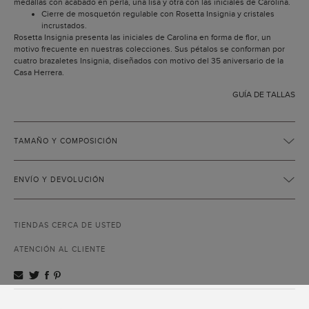
medallas con acabado en perla, una lisa y otra con las iniciales de Carolina.
Cierre de mosquetón regulable con Rosetta Insignia y cristales
incrustados.
Rosetta Insignia presenta las iniciales de Carolina en forma de flor, un
motivo frecuente en nuestras colecciones. Sus pétalos se conforman por
cuatro brazaletes Insignia, diseñados con motivo del 35 aniversario de la
Casa Herrera.
GUÍA DE TALLAS
TAMAÑO Y COMPOSICIÓN
ENVÍO Y DEVOLUCIÓN
TIENDAS CERCA DE USTED
ATENCIÓN AL CLIENTE