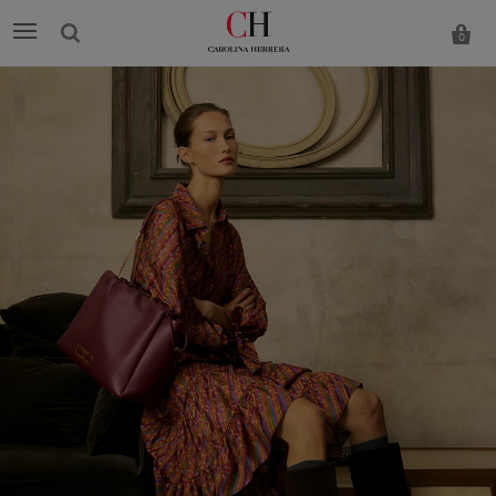
0
Carolina
Herrera