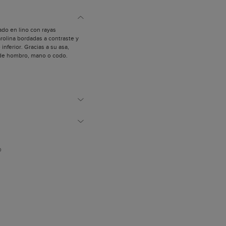
ado en lino con rayas
Carolina bordadas a contraste y
 inferior. Gracias a su asa,
de hombro, mano o codo.
piel con mosquetones.
ealizados artesanalmente.
to en lino.
izadas para confeccionar
son de origen europeo.
polvo.
paña.
omo homenaje a las raíces
 y transforma el patrón y las
sta prenda en un bolso singular
D