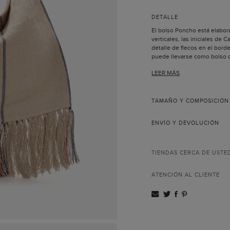
DETALLE
El bolso Poncho está elabor
verticales, las iniciales de 
detalle de flecos en el borde
puede llevarse como bolso 
Un asa extraíble de 
LEER MÁS
Pespuntes y lujado r
Forro interior comple
Todas las pieles util
nuestros productos 
TAMAÑO Y COMPOSICIÓN
Incluye bolsa guarda
Hecho a mano en Es
ENVÍO Y DEVOLUCIÓN
La colección Poncho nace c
latinoamericanas de Carolina
características propias de e
y de aire informal.
TIENDAS CERCA DE USTE
ATENCIÓN AL CLIENTE