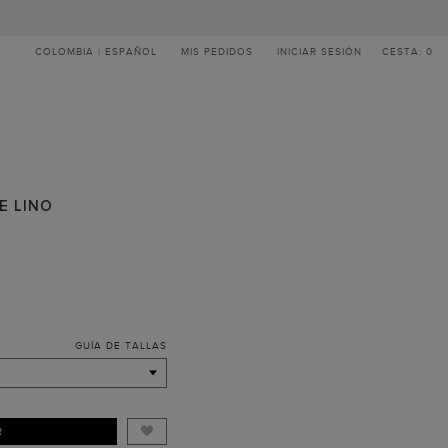
COLOMBIA | ESPAÑOL
MIS PEDIDOS
INICIAR SESIÓN
CESTA: 0
E LINO
GUÍA DE TALLAS
R