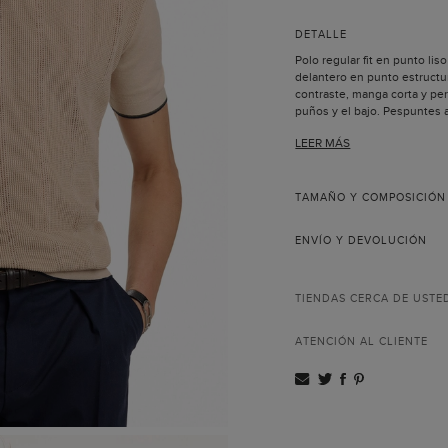
DETALLE
Polo regular fit en punto lis
delantero en punto estructur
contraste, manga corta y perf
puños y el bajo. Pespuntes 
detalle de las iniciales de Ca
LEER MÁS
bajo delantero.
El modelo lleva una talla M 
TAMAÑO Y COMPOSICIÓN
ENVÍO Y DEVOLUCIÓN
TIENDAS CERCA DE USTE
ATENCIÓN AL CLIENTE