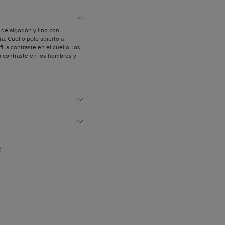
o de algodón y lino con
a. Cuello polo abierto a
il a contraste en el cuello, los
a contraste en los hombros y
rolina en intarsia a tono en el
y mide 1,89 m.
D