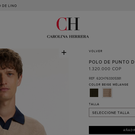
 DE LINO
+
VOLVER
POLO DE PUNTO D
S
1.320.000 COP
M
REF. 62CH763305381
COLOR
BEIGE MÉLANGE
L
XL
XXL
TALLA
SELECCIONE TALLA
AÑADI