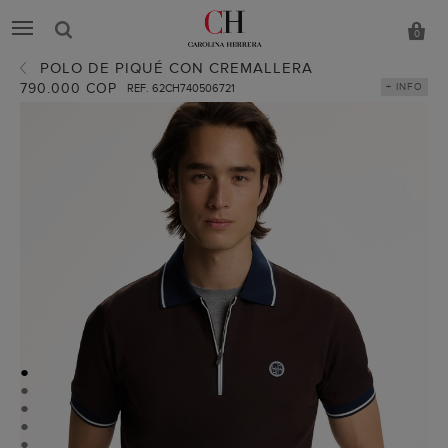
0
POLO DE PIQUÉ CON CREMALLERA
790.000 COP
+ INFO
REF. 62CH740506721
●
●
●
●
●