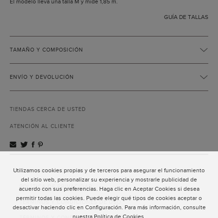
El modelo lleva una talla M y mide 1,85 m.
GUÍA DE TALLAS
TAMAÑO Y COMPOSICIÓN
ENVÍO Y DEVOLUCIÓN
TIENDAS CERCA DE USTED
ATENCIÓN AL CLIENTE
Utilizamos cookies propias y de terceros para asegurar el funcionamiento
ATENCIÓN AL CLIENTE
del sitio web, personalizar su experiencia y mostrarle publicidad de
POLÍTICA DE PRIVACIDAD
acuerdo con sus preferencias. Haga clic en Aceptar Cookies si desea
permitir todas las cookies. Puede elegir qué tipos de cookies aceptar o
TÉRMINOS Y CONDICIONES DE USO
desactivar haciendo clic en Configuración. Para más información, consulte
nuestra
Política de Cookies
.
TÉRMINOS Y CONDICIONES DE VENTA