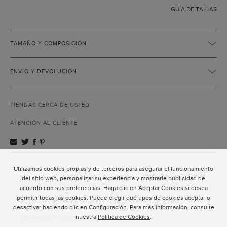
GUÍA DE TALLAS
TAMAÑO Y COMPOSICIÓN
ENVÍO Y DEVOLUCIÓN
TIENDAS CERCA DE USTED
ATENCIÓN AL CLIENTE
Utilizamos cookies propias y de terceros para asegurar el funcionamiento
ATENCIÓN AL CLIENTE
del sitio web, personalizar su experiencia y mostrarle publicidad de
POLÍTICA DE PRIVACIDAD
acuerdo con sus preferencias. Haga clic en Aceptar Cookies si desea
permitir todas las cookies. Puede elegir qué tipos de cookies aceptar o
TÉRMINOS Y CONDICIONES DE USO
desactivar haciendo clic en Configuración. Para más información, consulte
nuestra
Política de Cookies
.
TÉRMINOS Y CONDICIONES DE VENTA