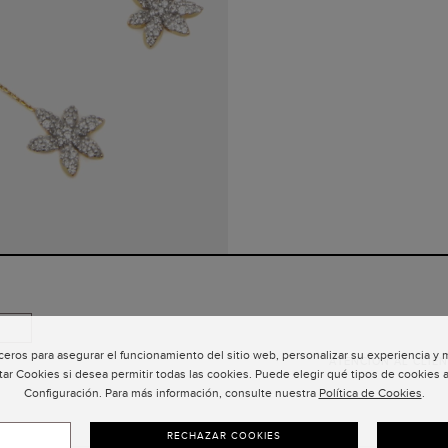
ceros para asegurar el funcionamiento del sitio web, personalizar su experiencia y
ATENCIÓN AL CLIEN
tar Cookies si desea permitir todas las cookies. Puede elegir qué tipos de cookies a
Configuración. Para más información, consulte nuestra
Política de Cookies
.
RECHAZAR COOKIES