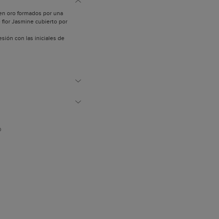
en oro formados por una
 flor Jasmine cubierto por
esión con las iniciales de
D