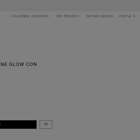
COLOMBIA | ESPAÑOL
MIS PEDIDOS
INICIAR SESIÓN
CESTA: 0
INE GLOW CON
R