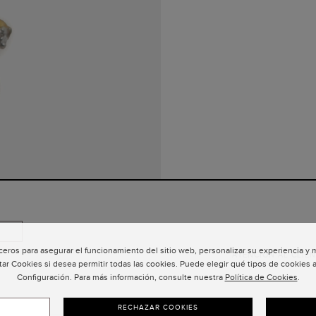
ceros para asegurar el funcionamiento del sitio web, personalizar su experiencia y
ATENCIÓN AL CLIEN
tar Cookies si desea permitir todas las cookies. Puede elegir qué tipos de cookies a
Configuración. Para más información, consulte nuestra
Política de Cookies
.
RECHAZAR COOKIES