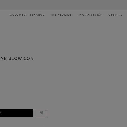
COLOMBIA | ESPAÑOL
MIS PEDIDOS
INICIAR SESIÓN
CESTA: 0
INE GLOW CON
R