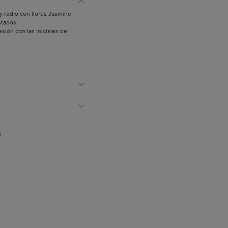
 rodio con flores Jasmine
stados.
esión con las iniciales de
D