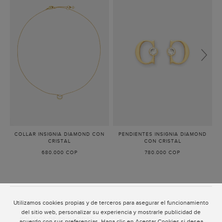
COLLAR INSIGNIA DIAMOND CON
PENDIENTES INSIGNIA DIAMOND
CRISTAL
-
CON CRISTAL
-
ORO
ORO
680.000 COP
780.000 COP
Utilizamos cookies propias y de terceros para asegurar el funcionamiento
ATENCIÓN AL CLIENTE
del sitio web, personalizar su experiencia y mostrarle publicidad de
POLÍTICA DE PRIVACIDAD
acuerdo con sus preferencias. Haga clic en Aceptar Cookies si desea