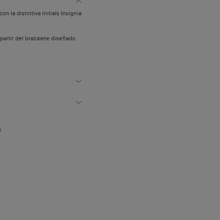
 la distintiva Initials Insignia
 partir del brazalete diseñado
io de la Casa Herrera que
ina de forma tridimensional.
 por excelencia, este
antes diseños de joyería.
D