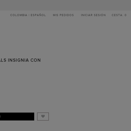
COLOMBIA | ESPAÑOL
MIS PEDIDOS
INICIAR SESIÓN
CESTA: 0
ALS INSIGNIA CON
R