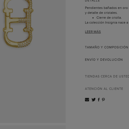
DETALLE
Pendientes bañados en oro con
y detalle de cristales.
Cierre de criolla.
La colección Insignia nace a
con motivo del 35 aniversar
LEER MÁS
recrea las iniciales de Carol
Convertido en el símbolo CH
concepto cobra vida en eleg
TAMAÑO Y COMPOSICIÓN
ENVÍO Y DEVOLUCIÓN
TIENDAS CERCA DE USTE
ATENCIÓN AL CLIENTE