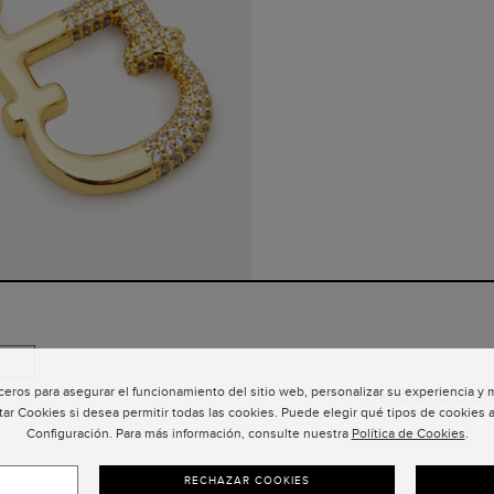
ceros para asegurar el funcionamiento del sitio web, personalizar su experiencia y
ATENCIÓN AL CLIEN
tar Cookies si desea permitir todas las cookies. Puede elegir qué tipos de cookies a
Configuración. Para más información, consulte nuestra
Política de Cookies
.
RECHAZAR COOKIES