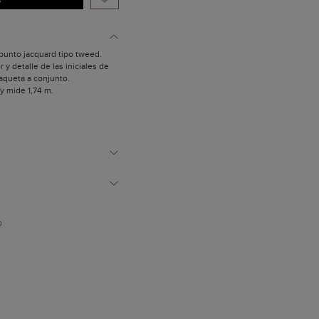
 punto jacquard tipo tweed.
or y detalle de las iniciales de
haqueta a conjunto.
 y mide 1,74 m.
D