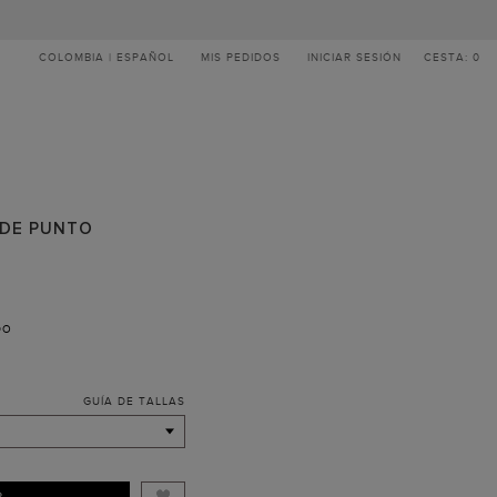
COLOMBIA | ESPAÑOL
MIS PEDIDOS
INICIAR SESIÓN
CESTA: 0
 DE PUNTO
DO
GUÍA DE TALLAS
R