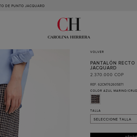
TO DE PUNTO JACQUARD
VOLVER
PANTALÓN RECTO
JACQUARD
2.370.000 COP
XS (RECIBIR AVISO )
REF. 62CM762605871
COLOR
AZUL MARINO/CRU
S
M
L
TALLA
SELECCIONE TALLA
AÑADI