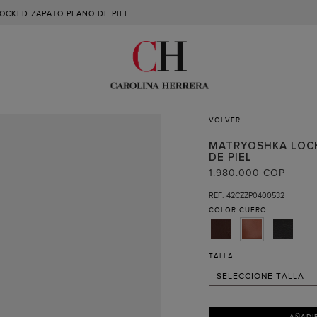
OCKED ZAPATO PLANO DE PIEL
VOLVER
35 (RECIBIR AVISO )
MATRYOSHKA LOC
36
DE PIEL
1.980.000 COP
37
REF. 42CZZP0400532
38
COLOR
CUERO
39
40
TALLA
41
SELECCIONE TALLA
AÑADI