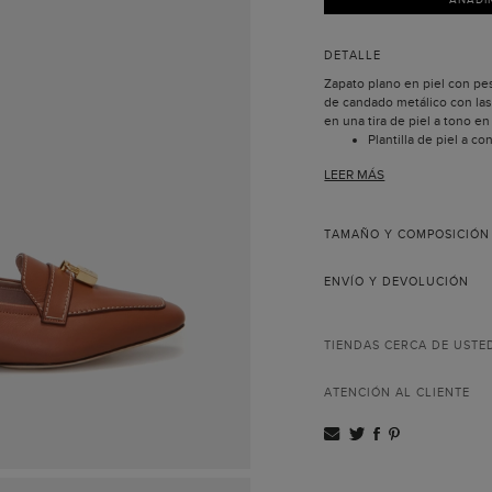
DETALLE
Zapato plano en piel con pe
de candado metálico con las 
en una tira de piel a tono en
Plantilla de piel a co
Carolina grabadas.
LEER MÁS
Suela de piel.
Incluye bolsa guarda
TAMAÑO Y COMPOSICIÓN
ENVÍO Y DEVOLUCIÓN
TIENDAS CERCA DE USTE
ATENCIÓN AL CLIENTE