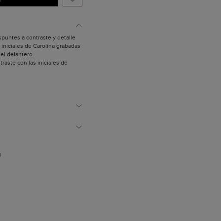
spuntes a contraste y detalle
iniciales de Carolina grabadas
 el delantero.
ntraste con las iniciales de
polvo.
D