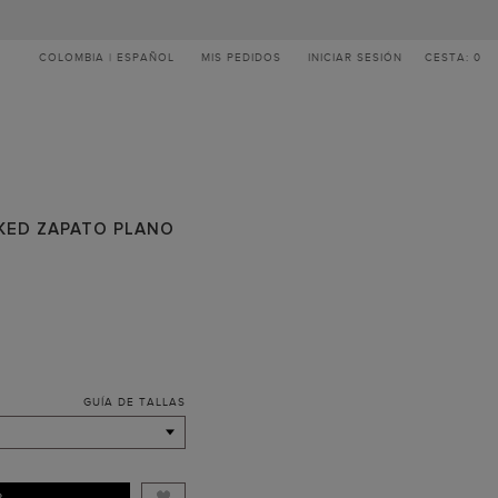
COLOMBIA | ESPAÑOL
MIS PEDIDOS
INICIAR SESIÓN
CESTA: 0
KED ZAPATO PLANO
GUÍA DE TALLAS
R