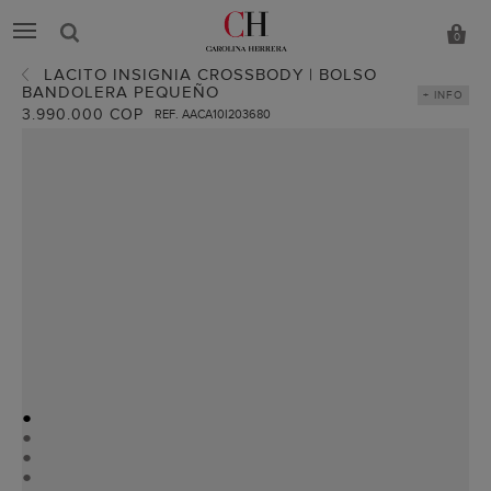
0
LACITO INSIGNIA CROSSBODY | BOLSO
BANDOLERA PEQUEÑO
+ INFO
3.990.000 COP
REF. AACA10I203680
●
●
●
●