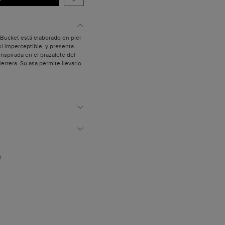
ft Bucket está elaborado en piel
si imperceptible, y presenta
nspirada en el brazalete del
errera. Su asa permite llevarlo
elaborados artesanalmente.
lto y cordón fruncidor de piel a
 oro.
no y algodón.
izadas para confeccionar
son de origen europeo.
polvo.
paña.
D
 partir del brazalete diseñado
de CH Carolina Herrera, que
es de Carolina al diseño del
Bucket utilizando un sutil juego
laborada a mano por los
es en España, lo que le