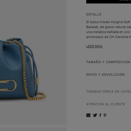
DETALLE
El bolso Initials Insignia So
Baobab, de grano natural ca
una metálica bañada en oro i
aniversario de CH Carolina H
cruzado o al hombro.
LEER MÁS
Asa de cadena.
Pespuntes y lujado 
Cierre magnético ocu
tono.
TAMAÑO Y COMPOSICIÓN
Metálicas bañadas en
Forro completo de li
ENVÍO Y DEVOLUCIÓN
Todas las pieles util
nuestros productos 
Incluye bolsa guarda
Hecho a mano en Es
TIENDAS CERCA DE USTE
La colección Insignia nace a
con motivo del aniversario 
ATENCIÓN AL CLIENTE
esta vez traslada las inicial
bolso Initials Insignia Soft 
simétrico. Esta pieza está e
artesanos de nuestros taller
confiere un carácter único.