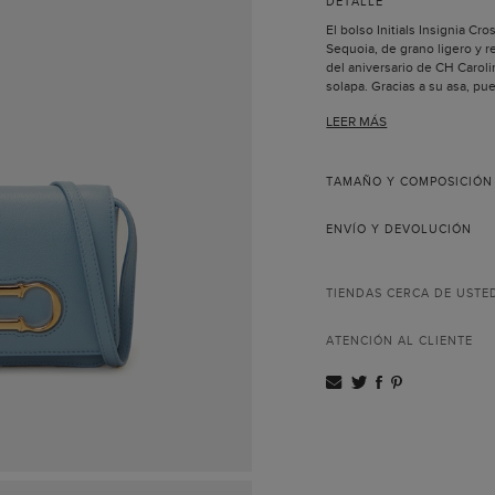
DETALLE
El bolso Initials Insignia Cr
Sequoia, de grano ligero y r
del aniversario de CH Carol
solapa. Gracias a su asa, pu
hombro.
LEER MÁS
Asa bandolera regulab
Pespuntes a tono y l
artesanalmente.
Cierre de broche con
TAMAÑO Y COMPOSICIÓN
Forro de lino y algod
Todas las pieles util
ENVÍO Y DEVOLUCIÓN
nuestros productos 
Incluye bolsa guarda
Hecho a mano en Es
La colección Insignia nace a
TIENDAS CERCA DE USTE
con motivo del aniversario 
esta vez traslada las iniciale
ATENCIÓN AL CLIENTE
bolso Initials Insignia Cross
simétrico. Esta pieza está e
artesanos de nuestros taller
confiere un carácter único.