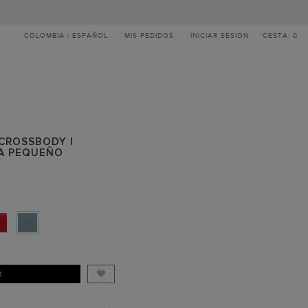
COLOMBIA | ESPAÑOL
MIS PEDIDOS
INICIAR SESIÓN
CESTA: 0
 CROSSBODY |
A PEQUEÑO
R