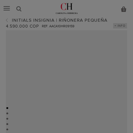
0
INITIALS INSIGNIA | RIÑONERA PEQUEÑA
4.590.000 COP
+ INFO
REF. AACA10HR09159
●
●
●
●
●