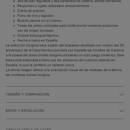
Asa de piel regulable y asa bandolera de cadena, ambas extraíbles.
Pespuntes y lujado realizados artesanalmente.
Cierre de presión.
Forro de lino y algodón.
Bolsillo parche en el interior.
Todas las pieles utilizadas para confeccionar nuestros productos
son de origen europeo.
Incluye bolsa guardapolvo.
Hecho a mano en España.
La colección Insignia nace a partir del brazalete diseñado con motivo del 35
aniversario de la Casa Herrera que esta vez traslada las iniciales de Carolina
a la solapa del bolso Initials Insignia utilizando un sutil juego simétrico. Esta
pieza está elaborada a mano por los artesanos de nuestros talleres en
España, lo que le confiere un carácter único.
La última imagen ofrece una orientación visual de las medidas de la familia
de rinoñeras Initials Insignia.
TAMAÑO Y COMPOSICIÓN
ENVÍO Y DEVOLUCIÓN
TIENDAS CERCA DE USTED