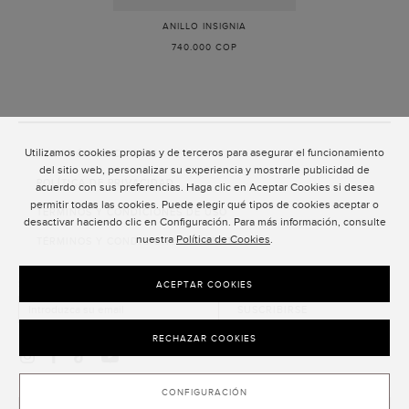
ANILLO INSIGNIA
-
ORO
740.000 COP
Utilizamos cookies propias y de terceros para asegurar el funcionamiento
ATENCIÓN AL CLIENTE
del sitio web, personalizar su experiencia y mostrarle publicidad de
POLÍTICA DE PRIVACIDAD
acuerdo con sus preferencias. Haga clic en Aceptar Cookies si desea
permitir todas las cookies. Puede elegir qué tipos de cookies aceptar o
TÉRMINOS Y CONDICIONES DE USO
desactivar haciendo clic en Configuración. Para más información, consulte
nuestra
Política de Cookies
.
TÉRMINOS Y CONDICIONES DE VENTA
SUSCRIPCIÓN AL NEWSLETTER
ACEPTAR COOKIES
SUSCRIBIRSE
RECHAZAR COOKIES
CONFIGURACIÓN