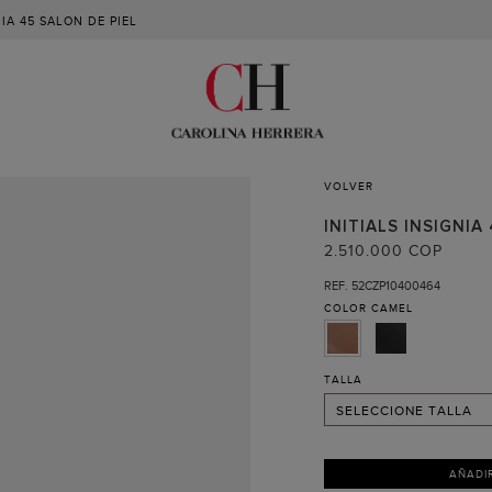
NIA 45 SALON DE PIEL
VOLVER
35 (RECIBIR AVISO )
36
INITIALS INSIGNIA
2.510.000 COP
37
REF. 52CZP10400464
38
COLOR
CAMEL
39
40
TALLA
41 (RECIBIR AVISO )
SELECCIONE TALLA
AÑADI