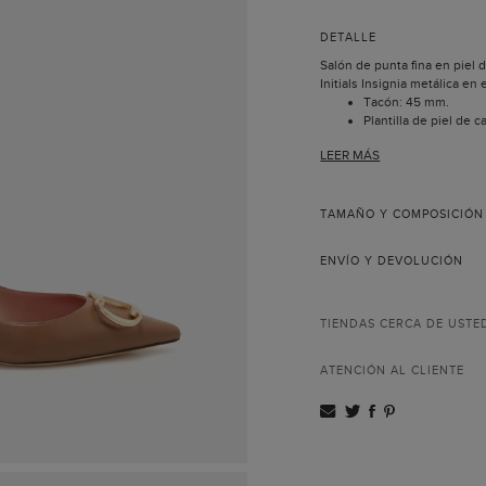
DETALLE
Salón de punta fina en piel 
Initials Insignia metálica en 
Tacón: 45 mm.
Plantilla de piel de c
Suela de piel.
LEER MÁS
Incluye bolsa guarda
Hecho en España.
La colección Initials Insignia
diseñado con motivo del ani
TAMAÑO Y COMPOSICIÓN
Herrera, que recrea las inici
tridimensional. La metálica
ENVÍO Y DEVOLUCIÓN
salones desarrolla este mis
colección.
TIENDAS CERCA DE USTE
ATENCIÓN AL CLIENTE