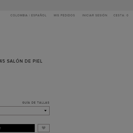
COLOMBIA | ESPAÑOL
MIS PEDIDOS
INICIAR SESIÓN
CESTA: 0
 45 SALÓN DE PIEL
GUÍA DE TALLAS
R