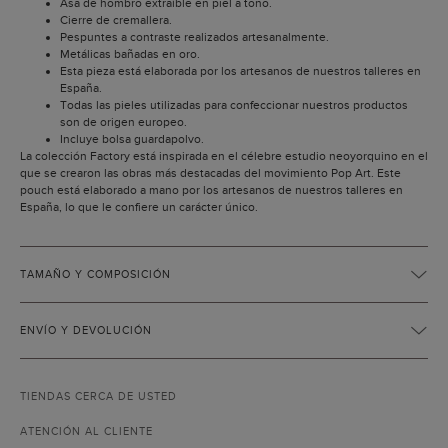
Asa de hombro extraíble en piel a tono.
Cierre de cremallera.
Pespuntes a contraste realizados artesanalmente.
Metálicas bañadas en oro.
Esta pieza está elaborada por los artesanos de nuestros talleres en
España.
Todas las pieles utilizadas para confeccionar nuestros productos
son de origen europeo.
Incluye bolsa guardapolvo.
La colección Factory está inspirada en el célebre estudio neoyorquino en el
que se crearon las obras más destacadas del movimiento Pop Art. Este
pouch está elaborado a mano por los artesanos de nuestros talleres en
España, lo que le confiere un carácter único.
TAMAÑO Y COMPOSICIÓN
ENVÍO Y DEVOLUCIÓN
TIENDAS CERCA DE USTED
ATENCIÓN AL CLIENTE