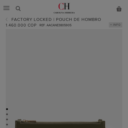
0
FACTORY LOCKED | POUCH DE HOMBRO
1.460.000 COP
+ INFO
REF. AACANE3805905
●
●
●
●