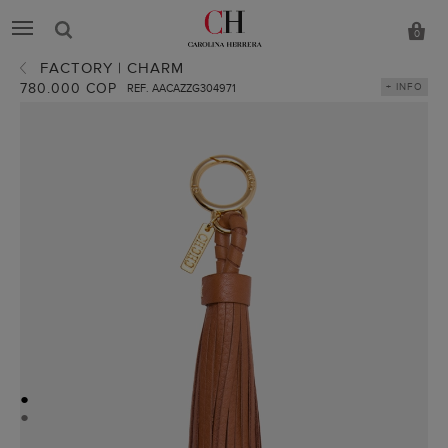
0
FACTORY | CHARM
780.000 COP
+ INFO
REF. AACAZZG304971
●
●