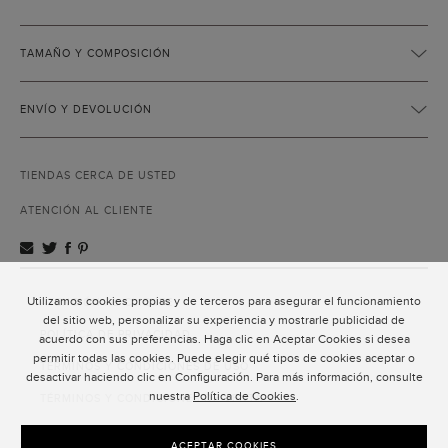
TAMAÑO Y COMPOSICIÓN
ENVÍO Y DEVOLUCIÓN
TIENDAS CERCA DE USTED
ATENCIÓN AL CLIENTE
Utilizamos cookies propias y de terceros para asegurar el funcionamiento
ATENCIÓN AL CLIENTE
del sitio web, personalizar su experiencia y mostrarle publicidad de
POLÍTICA DE PRIVACIDAD
acuerdo con sus preferencias. Haga clic en Aceptar Cookies si desea
permitir todas las cookies. Puede elegir qué tipos de cookies aceptar o
TÉRMINOS Y CONDICIONES DE USO
desactivar haciendo clic en Configuración. Para más información, consulte
nuestra
Política de Cookies
.
TÉRMINOS Y CONDICIONES DE VENTA
SUSCRIPCIÓN AL NEWSLETTER
ACEPTAR COOKIES