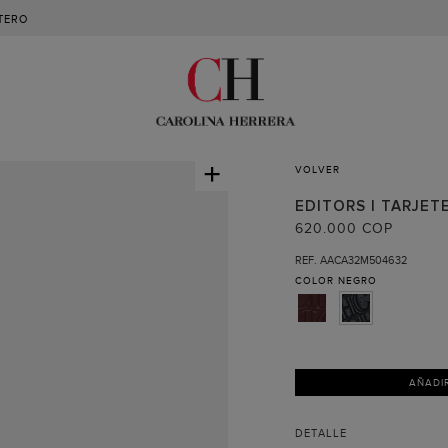
TERO
+
VOLVER
EDITORS | TARJET
620.000 COP
REF. AACA32M504632
COLOR
NEGRO
AÑADI
DETALLE