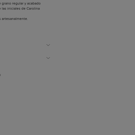
e grano regular y acabado
e las iniciales de Carolina
s artesanalmente.
dos laterales para guardar las
izadas para confeccionar
son de origen europeo.
polvo.
as definidas y puras, está
 y labor creativa de las editoras
á elaborado a mano por los
es en España, lo que le
D