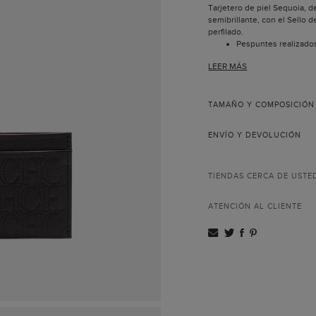
Tarjetero de piel Sequoia, d
semibrillante, con el Sello d
perfilado.
Pespuntes realizado
Una ranura central y 
LEER MÁS
tarjetas.
Hecho en España.
Todas las pieles util
nuestros productos 
TAMAÑO Y COMPOSICIÓN
Incluye bolsa guarda
La colección Editors, de líne
ENVÍO Y DEVOLUCIÓN
inspirada en el estilo de vida
de moda. Este tarjetero est
artesanos de nuestros taller
confiere un carácter único.
TIENDAS CERCA DE USTE
ATENCIÓN AL CLIENTE