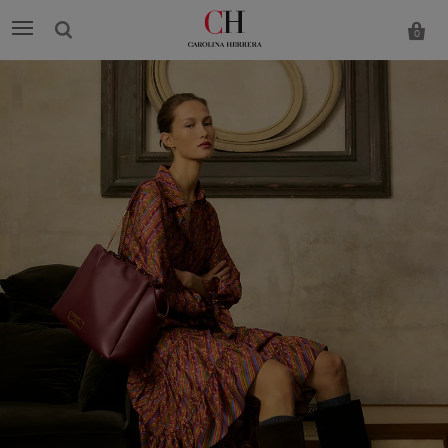
0
Carolina
Herrera