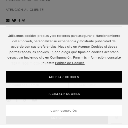
ATENCIÓN AL CLIENTE
Utilizamos cookies propias y de terceros para asegurar el funcionamiento
ATENCIÓN AL CLIENTE
del sitio web, personalizar su experiencia y mostrarle publicidad de
POLÍTICA DE PRIVACIDAD
acuerdo con sus preferencias. Haga clic en Aceptar Cookies si desea
permitir todas las cookies. Puede elegir qué tipos de cookies aceptar o
TÉRMINOS Y CONDICIONES DE USO
desactivar haciendo clic en Configuración. Para más información, consulte
nuestra
Política de Cookies
.
TÉRMINOS Y CONDICIONES DE VENTA
SUSCRIPCIÓN AL NEWSLETTER
ACEPTAR COOKIES
SUSCRIBIRSE
RECHAZAR COOKIES
CONFIGURACIÓN
AÑADIR
CLOSE