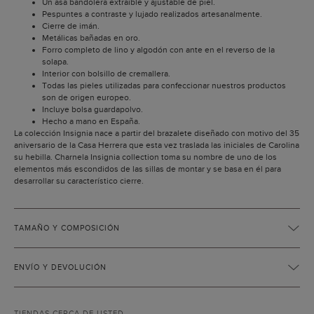
Un asa bandolera extraíble y ajustable de piel.
Pespuntes a contraste y lujado realizados artesanalmente.
Cierre de imán.
Metálicas bañadas en oro.
Forro completo de lino y algodón con ante en el reverso de la
solapa.
Interior con bolsillo de cremallera.
Todas las pieles utilizadas para confeccionar nuestros productos
son de origen europeo.
Incluye bolsa guardapolvo.
Hecho a mano en España.
La colección Insignia nace a partir del brazalete diseñado con motivo del 35
aniversario de la Casa Herrera que esta vez traslada las iniciales de Carolina
su hebilla. Charnela Insignia collection toma su nombre de uno de los
elementos más escondidos de las sillas de montar y se basa en él para
desarrollar su característico cierre.
TAMAÑO Y COMPOSICIÓN
ENVÍO Y DEVOLUCIÓN
TIENDAS CERCA DE USTED