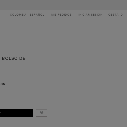
COLOMBIA | ESPAÑOL
MIS PEDIDOS
INICIAR SESIÓN
CESTA: 0
 BOLSO DE
RÓN
R