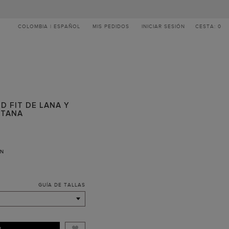
COLOMBIA | ESPAÑOL
MIS PEDIDOS
INICIAR SESIÓN
CESTA: 0
D FIT DE LANA Y
NTANA
ÓN
GUÍA DE TALLAS
R