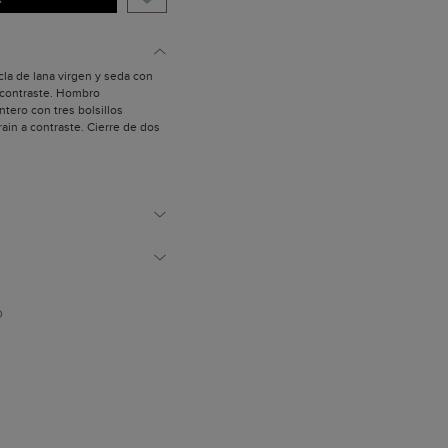
cla de lana virgen y seda con
 contraste. Hombro
ntero con tres bolsillos
rain a contraste. Cierre de dos
he y doble abertura posterior.
 a contraste y detalle de las
s a contraste bajo cuello.
 mide 1,89 m.
D