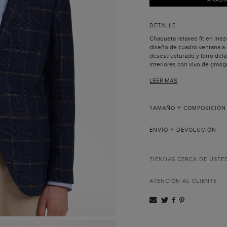
DETALLE
Chaqueta relaxed fit en mez
diseño de cuadro ventana a
desestructurado y forro dela
interiores con vivo de grosg
botones, tres bolsillos parc
LEER MÁS
Puño funcional, hilo de botón
iniciales de Carolina bordada
El modelo lleva la talla 40 y
TAMAÑO Y COMPOSICIÓN
ENVÍO Y DEVOLUCIÓN
TIENDAS CERCA DE USTE
ATENCIÓN AL CLIENTE