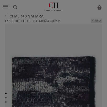
0
CHAL 140 SAHARA
1.550.000 COP
+ INFO
REF. AACA64BQ03232
●
●
●