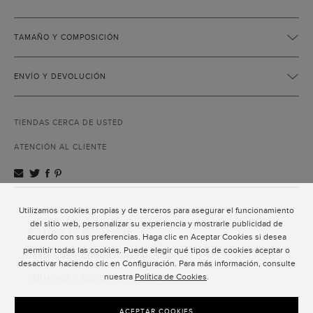
TAMAÑO Y COMPOSICIÓN
ENVÍO Y DEVOLUCIÓN
TIENDAS CERCA DE USTED
ATENCIÓN AL CLIENTE
Utilizamos cookies propias y de terceros para asegurar el funcionamiento
ATENCIÓN AL CLIENTE
del sitio web, personalizar su experiencia y mostrarle publicidad de
POLÍTICA DE PRIVACIDAD
acuerdo con sus preferencias. Haga clic en Aceptar Cookies si desea
permitir todas las cookies. Puede elegir qué tipos de cookies aceptar o
TÉRMINOS Y CONDICIONES DE USO
desactivar haciendo clic en Configuración. Para más información, consulte
nuestra
Política de Cookies
.
TÉRMINOS Y CONDICIONES DE VENTA
SUSCRIPCIÓN AL NEWSLETTER
ACEPTAR COOKIES