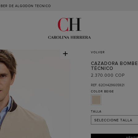
BER DE ALGODON TECNICO
+
VOLVER
CAZADORA BOMBE
TÉCNICO
S
2.370.000 COP
M
REF. 62CH429605921
COLOR
BEIGE
L
XL
XXL
TALLA
SELECCIONE TALLA
AÑADI