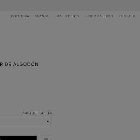
COLOMBIA | ESPAÑOL
MIS PEDIDOS
INICIAR SESIÓN
CESTA: 0
R DE ALGODÓN
GUÍA DE TALLAS
R