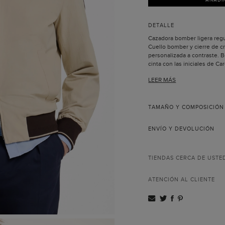
DETALLE
Cazadora bomber ligera regul
Cuello bomber y cierre de c
personalizada a contraste. Bo
cinta con las iniciales de Car
puños y bajo acanalados con
LEER MÁS
CHartan de cuadro tartán con
un bolsillo con vivo de gros
goma con las iniciales de Ca
El modelo lleva una talla M 
TAMAÑO Y COMPOSICIÓN
ENVÍO Y DEVOLUCIÓN
TIENDAS CERCA DE USTE
ATENCIÓN AL CLIENTE