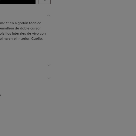
ar fit en algodón técnico.
remallera de doble cursor
lsillos laterales de vivo con
olina en el interior. Cuello,
 raya a contraste. Forro
 las iniciales de Carolina con
grain a contraste. Parche de
rolina en la manga izquierda.
y mide 1,80 m.
D